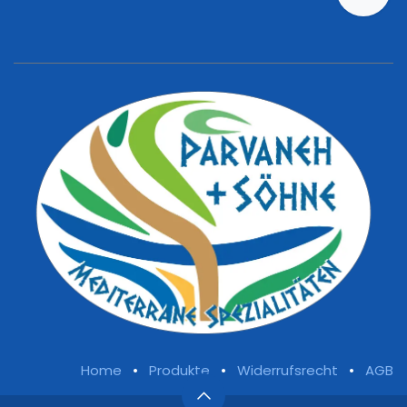
Home
•
Produkte
•
Widerrufsrecht
•
AGB