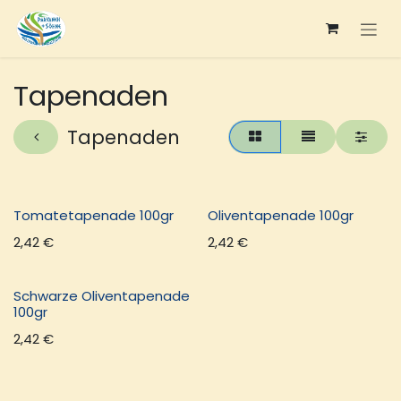
Zum Inhalt springen
Tapenaden
Tapenaden
Tomatetapenade 100gr
Oliventapenade 100gr
2,42
€
2,42
€
Schwarze Oliventapenade
100gr
2,42
€